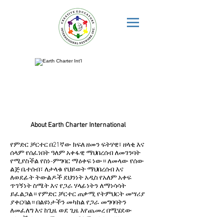
About Earth Charter International
የምድር ቻርተር በ21ኛው ክፍለ ዘመን ፍትሃዊ፣ ዘላቂ እና
ሰላም የሰፈነበት ዓለም አቀፋዊ ማህበረሰብ ለመገንባት
የሚያስችል የስነ-ምግባር ማዕቀፍ ነው። ለመላው የሰው
ልጅ ቤተሰብ፣ ለታላቁ የህይወት ማህበረሰብ እና
ለወደፊት ትውልዶች ደህንነት አዲስ የአለም አቀፍ
ጥገኝነት ስሜት እና የጋራ ሃላፊነትን ለማነሳሳት
ይፈልጋል። የምድር ቻርተር ጠቃሚ የትምህርት መሣሪያ
ያቀርባል። በልዩነታችን መካከል የጋራ መግባባትን
ለመፈለግ እና ከጊዜ ወደ ጊዜ እየጨመረ በሚሄደው