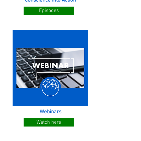
Conscience into Action
Episodes
Webinars
Watch here