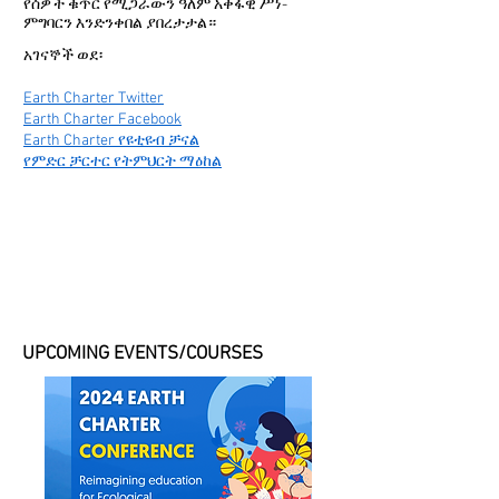
የሰዎች ቁጥር የሚጋራውን ዓለም አቀፋዊ ሥነ-
ምግባርን እንድንቀበል ያበረታታል።
አገናኞች ወደ፡
Earth Charter Twitter
Earth Charter Facebook
Earth Charter የዩቲዩብ ቻናል
የምድር ቻርተር የትምህርት ማዕከል
ECI educational resources...
... for use in various settings for
people of different ages.
UPCOMING EVENTS/COURSES